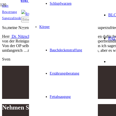
0341 5611593
Schlupfwarzen
Start
Bewertung
BL
Superzufrieden mit meinem neuen Näschen!
Körper
So,meine Nasen OP ist jetzt zwei Wochen her und ich bin superzufri
Herr
Dr. Nitzsche
ist ein absoluter Fachmann ohne Attitüden dafür fr
PAT
von der Reinigungskraft bis zu den Ärzten …alle immer superfreund
Von der OP selber habe ich nix mitbekommen ??…aber was ich sagen
Bauchdeckenstraffung
umfangreich …mit brechen etc. Ich wollte es nicht glauben, aber es w
Sven
Ernährungsberatung
Fettabsaugung
Nehmen Sie Kontakt auf!