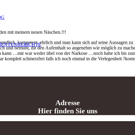
OG
eden mit meinem neuen Näschen.!!!
eundlich, kompetent, ehrlich und man kann sich auf seine Aussagen zu 1
IENTENBERICHTE
lich und bemüht, dir den Aufenthalt so angenehm wie möglich zu mach
 kann …mir war weder übel von der Narkose …noch habe ich bis zum 
ar komplett schmerzfrei falls ich noch einmal in die Verlegenheit ?ko
Adresse
Hier finden Sie uns