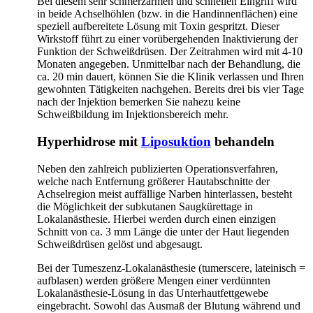
Bei diesem sehr schmerzarmen und schnellen Eingriff wird
in beide Achselhöhlen (bzw. in die Handinnenflächen) eine
speziell aufbereitete Lösung mit Toxin gespritzt. Dieser
Wirkstoff führt zu einer vorübergehenden Inaktivierung der
Funktion der Schweißdrüsen. Der Zeitrahmen wird mit 4-10
Monaten angegeben. Unmittelbar nach der Behandlung, die
ca. 20 min dauert, können Sie die Klinik verlassen und Ihren
gewohnten Tätigkeiten nachgehen. Bereits drei bis vier Tage
nach der Injektion bemerken Sie nahezu keine
Schweißbildung im Injektionsbereich mehr.
Hyperhidrose mit
Liposuktion
behandeln
Neben den zahlreich publizierten Operationsverfahren,
welche nach Entfernung größerer Hautabschnitte der
Achselregion meist auffällige Narben hinterlassen, besteht
die Möglichkeit der subkutanen Saugkürettage in
Lokalanästhesie. Hierbei werden durch einen einzigen
Schnitt von ca. 3 mm Länge die unter der Haut liegenden
Schweißdrüsen gelöst und abgesaugt.
Bei der Tumeszenz-Lokalanästhesie (tumerscere, lateinisch =
aufblasen) werden größere Mengen einer verdünnten
Lokalanästhesie-Lösung in das Unterhautfettgewebe
eingebracht. Sowohl das Ausmaß der Blutung während und