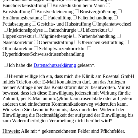
Bauchdeckenstraffung
Brustreduktion beim Mann
Bruststraffung
Brustverkleinerung
Brustvergrößerung
Ernährungsberatung
Fadenlifting
Faltenbehandlung
Fettabsaugung
Gesichts- und Halsstraffung
Implantatwechsel
Injektionslipolyse
Intimchirurgie
Lidkorrektur
Lippenkorrektur
Migränetherapie
Narbenbehandlung
Nasenkorrektur
Oberarmstraffung
Oberschenkelstraffung
Ohrenkorrektur
Schlupfwarzenkorrektur
Hyperhidrose/Schweissdrüsenbehandlung
Ich habe die
Datenschutzerklärung
gelesen*.
Hiermit willige ich ein, dass mich die Klinik am Rosental GmbH
mittels Telefon oder E-Mail kontaktieren darf, um das Anliegen
meiner Anfrage über das Kontaktformular zu beantworten. Mir ist
bewusst, dass ich diese Einwilligung jederzeit mit Wirkung für die
Zukunft, per E-Mail an info@klinik-am-rosental.de oder auf jedem
anderen und einfacheren Kommunikationsweg widerrufen kann.
Wir setzen Sie davon in Kenntnis, dass durch den Widerruf der
Einwilligung die Rechtmäßigkeit der aufgrund der Einwilligung bis
zum Widerruf erfolgten Verarbeitung nicht berührt wird*.
Hinweis:
Alle mit * gekennzeichneten Felder sind Pflichtfelder.