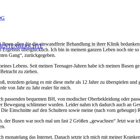
OG
 Ihnen allen für die einwandfreie Behandlung in ihrer Klinik bedanken
IENTENBERICHTE
 Ergebnis überglücklich. Ich bin in meinem ganzen Leben noch nie so 
chten Gang“, zurückgegeben.
meines Lebens. Seit meinen Teenager-Jahren habe ich meinen Busen geh
Betracht zu ziehen.
oß, trotzdem gelang es mir diese mehr als 12 Jahre zu überspielen 
e von Jahr zu Jahr realer für mich.
rklich passenden bequemen BH, von modischer Oberbekleidung oder pas
er Bewegung schlimmer wurden. Leider nahm ich dadurch auch an Gewic
ie Einschnitte auf den Schultern sowie meine (nach vorn gebeugte) R
h. der Busen war noch mal um fast 2 Größen „gewachsen“ Jetzt war i
en.
ch monatelang das Internet. Danach setzte ich mich mit meiner Kranken