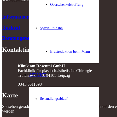
Oberschenkelstraffung
Informationsmaterial
Rückruf
Speziell für ihn
Beratungstermin
Kontaktinfo
Brustreduktion beim Mann
Klinik am Rosental GmbH
Fachklinik für plastisch-ästhetische Chirurgie
SERVICE
Trufanowstr. 10, 04105 Leipzig
0341-5611593
Karte
Behandlungsablauf
Sie sehen gerade einen Platzhalterinhalt von
Standard
. Um auf den ei
werden.