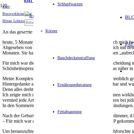
0341 5611593
Schlupfwarzen
Start
Brusverkleinerung
BL
Meine Lebensfreude zurückgegeben
Körper
An das gesamte Team der Klinik am Rosental,
heute, 5 Monate nach meiner
Brustverkleinerung,
möchte ich mich bei
PAT
Abgesehen von den Narben, die ich akzeptieren kann, bin ich mit dem
Monaten. Sie haben mir einfach meine Lebensfreude, meinen „aufre
Bauchdeckenstraffung
Für mich war dies die wichtigste und lang-geplanteste Entscheidung 
Schönheitsoperation zu sprechen, geschweige denn so etwas näher in 
Meine Komplexe und inneren Verletzungen waren unbeschreiblich gr
Hintergedanke an eine OP war aber immer irgendwie greifbar und wurd
Ernährungsberatung
Denn alles drehte sich immer nur um die riesigen Brüste:
Ich zeigte mich meinem Partner nicht nackt. Ich hatte nie einen wi
vermied jede Art von unnötiger Bewegung, da die Schmerzen bei jed
In den Sommermonaten kam es durch die Reibung zu Entzündungen. D
Fettabsaugung
Nach der Geburt meines kleinen Sohnes wurde es noch schlimmer, d.
– Für mich war der Zeitpunkt der ersten Schritte für eine OP gekomm
Um herauszufinden auf was ich mich einlassen wollte durchforschte i