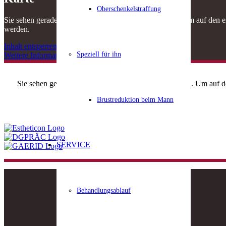
Oberschenkelstraffung
Sie sehen gerade einen Platzhalterinhalt von
Standard
. Um auf den ei
werden.
Inhalt entsperren
Speziell für ihn
Weitere Informationen
Sie sehen gerade einen Platzhalterinhalt von
Standard
. Um auf d
Brustreduktion beim Mann
SERVICE
Behandlungsablauf