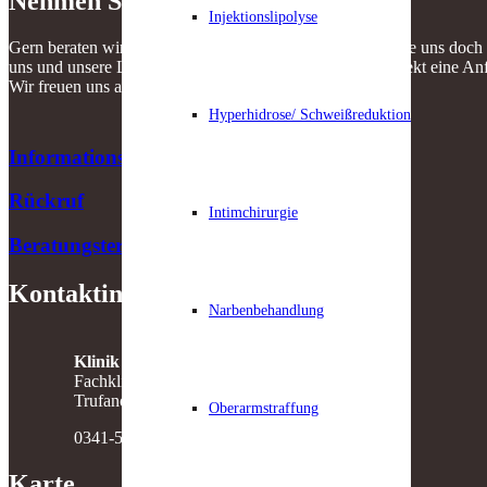
Nehmen Sie Kontakt auf!
Injektionslipolyse
Gern beraten wir Sie ausführlich und kompetent! Rufen Sie uns doch 
uns und unsere Leistungen wünschen, können Sie hier direkt eine Anf
Wir freuen uns auf Sie!
Hyperhidrose/ Schweißreduktion
Informationsmaterial
Rückruf
Intimchirurgie
Beratungstermin
Kontaktinfo
Narbenbehandlung
Klinik am Rosental GmbH
Fachklinik für plastisch-ästhetische Chirurgie
Trufanowstr. 10, 04105 Leipzig
Oberarmstraffung
0341-5611593
Karte