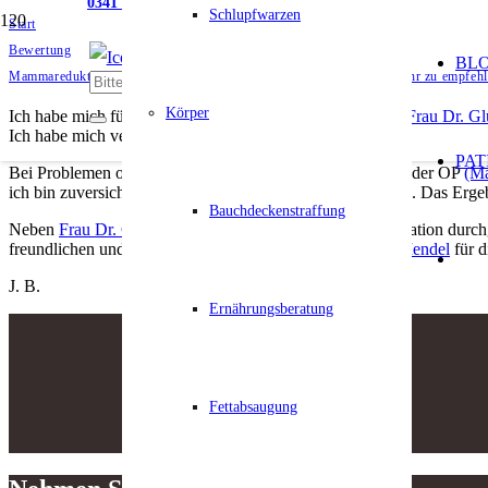
0341 5611593
Schlupfwarzen
Start
Bewertung
BL
Mammareduktionsplastik – Brustverkleinerung bei Frau Dr. Glück sehr zu empfeh
Körper
Ich habe mich für die Klinik am Rosental entschieden, da
Frau Dr. G
Ich habe mich verstanden und sehr gut informiert gefühlt.
PAT
Bei Problemen oder Fragen konnte ich mich vor und nach der OP
(Ma
ich bin zuversichtlich, dass sie weiterhin gut heilen werden. Das Erge
Bauchdeckenstraffung
Neben
Frau Dr. Glück
und
Herrn Dr. Schulz
, die die Operation durc
freundlichen und unkomplizierten Kontakt und
Frau Dr. Mendel
für d
J. B.
Ernährungsberatung
Fettabsaugung