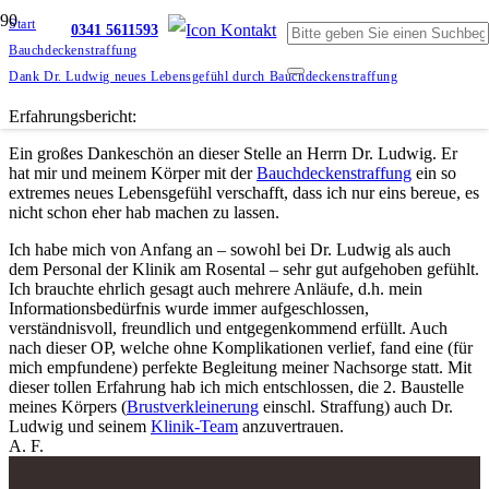
Start
0341 5611593
Bauchdeckenstraffung
Dank Dr. Ludwig neues Lebensgefühl durch Bauchdeckenstraffung
Erfahrungsbericht:
Ein großes Dankeschön an dieser Stelle an Herrn Dr. Ludwig. Er
hat mir und meinem Körper mit der
Bauchdeckenstraffung
ein so
extremes neues Lebensgefühl verschafft, dass ich nur eins bereue, es
nicht schon eher hab machen zu lassen.
Ich habe mich von Anfang an – sowohl bei Dr. Ludwig als auch
dem Personal der Klinik am Rosental – sehr gut aufgehoben gefühlt.
Ich brauchte ehrlich gesagt auch mehrere Anläufe, d.h. mein
Informationsbedürfnis wurde immer aufgeschlossen,
verständnisvoll, freundlich und entgegenkommend erfüllt. Auch
nach dieser OP, welche ohne Komplikationen verlief, fand eine (für
mich empfundene) perfekte Begleitung meiner Nachsorge statt. Mit
dieser tollen Erfahrung hab ich mich entschlossen, die 2. Baustelle
meines Körpers (
Brustverkleinerung
einschl. Straffung) auch Dr.
Ludwig und seinem
Klinik-Team
anzuvertrauen.
A. F.