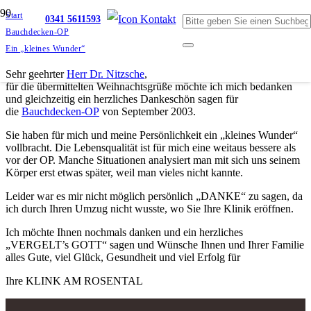
Start
0341 5611593
Bauchdecken-OP
Ein „kleines Wunder“
Sehr geehrter
Herr Dr. Nitzsche
,
für die übermittelten Weihnachtsgrüße möchte ich mich bedanken
und gleichzeitig ein herzliches Dankeschön sagen für
die
Bauchdecken-OP
von September 2003.
Sie haben für mich und meine Persönlichkeit ein „kleines Wunder“
vollbracht. Die Lebensqualität ist für mich eine weitaus bessere als
vor der OP. Manche Situationen analysiert man mit sich uns seinem
Körper erst etwas später, weil man vieles nicht kannte.
Leider war es mir nicht möglich persönlich „DANKE“ zu sagen, da
ich durch Ihren Umzug nicht wusste, wo Sie Ihre Klinik eröffnen.
Ich möchte Ihnen nochmals danken und ein herzliches
„VERGELT’s GOTT“ sagen und Wünsche Ihnen und Ihrer Familie
alles Gute, viel Glück, Gesundheit und viel Erfolg für
Ihre KLINK AM ROSENTAL