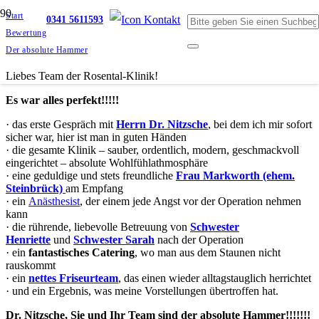
Start
0341 5611593
Bewertung
Der absolute Hammer
Liebes Team der Rosental-Klinik!
Es war alles perfekt!!!!!
· das erste Gespräch mit
Herrn Dr. Nitzsche
, bei dem ich mir sofort
sicher war, hier ist man in guten Händen
· die gesamte Klinik – sauber, ordentlich, modern, geschmackvoll
eingerichtet – absolute Wohlfühlathmosphäre
· eine geduldige und stets freundliche
Frau Markworth (ehem.
Steinbrück)
am Empfang
· ein
Anästhesist
, der einem jede Angst vor der Operation nehmen
kann
· die rührende, liebevolle Betreuung von
Schwester
Henriette
und
Schwester Sarah
nach der Operation
· ein
fantastisches Catering
, wo man aus dem Staunen nicht
rauskommt
· ein
nettes Friseurteam
, das einen wieder alltagstauglich herrichtet
· und ein Ergebnis, was meine Vorstellungen übertroffen hat.
Dr. Nitzsche, Sie und Ihr Team sind der absolute Hammer!!!!!!!